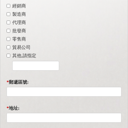
經銷商
製造商
代理商
批發商
零售商
貿易公司
其他,請指定
*
郵遞區號:
*
地址: