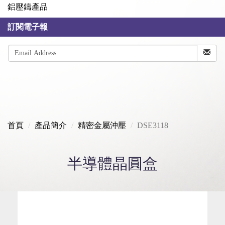
鋁壓鑄產品
訂閱電子報
首頁
產品簡介
精密金屬沖壓
DSE3118
半導體晶圓盒