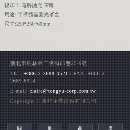
後加工:電解拋光 雷雕
用途: 半導體晶圓光罩盒
尺寸:250*250*60mm
新北市樹林區三俊街65巷25-9號
TEL:
+886-2-2688-0621
/ FAX: +886-2-
2689-6914
E-mail:
claire@tongyu-corp.com.tw
Copyright © 東煜企業股份有限公司
關
最
產
產